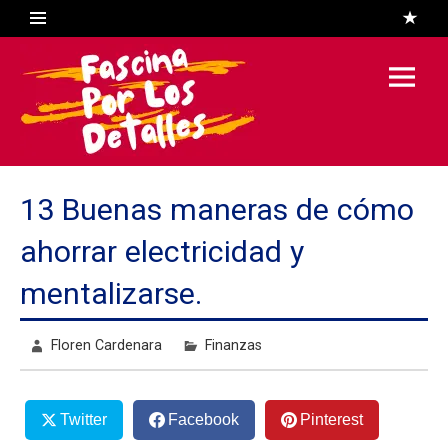
Skip
to
content
Fascina
Por Los
Detalles
El Blog de Floren Cardenara
13 Buenas maneras de cómo
ahorrar electricidad y
mentalizarse.
Floren Cardenara
Finanzas
Twitter
Facebook
Pinterest