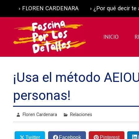
Skip
to
› FLOREN CARDENARA
› ¿Por qué decir t
content
Fascina
INICIO
R
El Blog de Floren Cardenara
¡Usa el método AEIOU 
personas!
Floren Cardenara
Relaciones
Twitter
Facebook
Pinterest