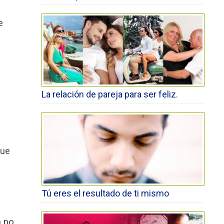
e
La relación de pareja para ser feliz.
que
Tú eres el resultado de ti mismo
n no