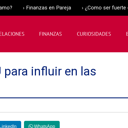
e amo?
› Finanzas en Pareja
› ¿Como ser fuerte
 Por Los Detalles
ELACIONES
FINANZAS
CURIOSIDADES
para influir en las
LinkedIn
WhatsApp