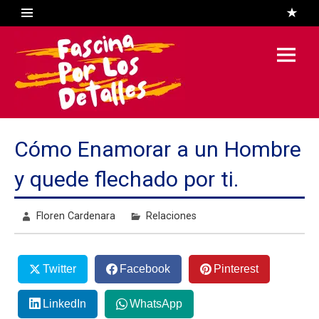
Skip
to
content
Fascina
Por Los
Detalles
El Blog de Floren Cardenara
Cómo Enamorar a un Hombre
y quede flechado por ti.
Floren Cardenara
Relaciones
Twitter
Facebook
Pinterest
LinkedIn
WhatsApp