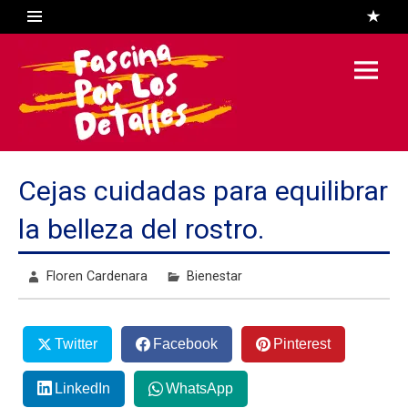
Skip
to
content
Fascina
Por Los
Detalles
El Blog de Floren Cardenara
Cejas cuidadas para equilibrar
la belleza del rostro.
Floren Cardenara
Bienestar
Twitter
Facebook
Pinterest
LinkedIn
WhatsApp